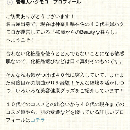
管理人ハクモロ プロフィール
ご訪問ありがとうございます！
名古屋出身で、現在は神奈川県在住の４０代主婦ハク
モロが運営している『40歳からのBeautyな暮らし』
へようこそ！
合わない化粧品を使うととんでもないことになる敏感
肌なので、化粧品選びなどは日々真剣そのものです。
そんな私も気がつけば４０代に突入していて、またま
た何度目かの肌曲がりを経験！そんな経験を活かしつ
つ、いろいろな美容健康グッズをご紹介しています！
１０代でのコスメとの出会いから４０代の現在までの
コスメ道やら、肌の変遷などを綴っている詳しいプロ
フィールは
コチラ