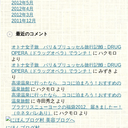
2012年5月
2012年4月
2012年3月
2011年12月
最近のコメント
オトナ女子旅 パリ＆ブリュッセル旅行記⒃：DRUG
OPERA（ドラッグオペラ）でランチ！
に
ハクモロ
より
オトナ女子旅 パリ＆ブリュッセル旅行記⒃：DRUG
OPERA（ドラッグオペラ）でランチ！
に
みずき
よ
り
高湯温泉に行ったなら、ココに泊まろう！おすすめの
温泉旅館
に
ハクモロ
より
高湯温泉に行ったなら、ココに泊まろう！おすすめの
温泉旅館
に
寺田秀之
より
ブラデリスニューヨークの福袋2012、届きましたー！
（※ネタバレあり）
に
ハクモロ
より
にほんブログ村