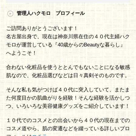
管理人ハクモロ プロフィール
ご訪問ありがとうございます！
名古屋出身で、現在は神奈川県在住の４０代主婦ハク
モロが運営している『40歳からのBeautyな暮らし』
へようこそ！
合わない化粧品を使うととんでもないことになる敏感
肌なので、化粧品選びなどは日々真剣そのものです。
そんな私も気がつけば４０代に突入していて、またま
た何度目かの肌曲がりを経験！そんな経験を活かしつ
つ、いろいろな美容健康グッズをご紹介しています！
１０代でのコスメとの出会いから４０代の現在までの
コスメ道やら、肌の変遷などを綴っている詳しいプロ