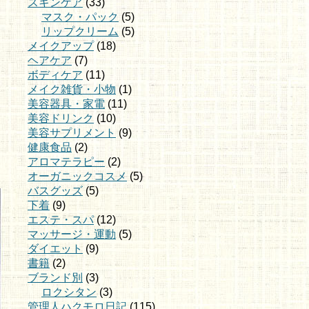
スキンケア
(33)
マスク・パック
(5)
リップクリーム
(5)
メイクアップ
(18)
ヘアケア
(7)
ボディケア
(11)
メイク雑貨・小物
(1)
美容器具・家電
(11)
美容ドリンク
(10)
美容サプリメント
(9)
健康食品
(2)
アロマテラピー
(2)
オーガニックコスメ
(5)
バスグッズ
(5)
下着
(9)
エステ・スパ
(12)
マッサージ・運動
(5)
ダイエット
(9)
書籍
(2)
ブランド別
(3)
ロクシタン
(3)
管理人ハクモロ日記
(115)