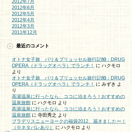
2012年7月
2012年6月
2012年5月
2012年4月
2012年3月
2011年12月
最近のコメント
オトナ女子旅 パリ＆ブリュッセル旅行記⒃：DRUG
OPERA（ドラッグオペラ）でランチ！
に
ハクモロ
より
オトナ女子旅 パリ＆ブリュッセル旅行記⒃：DRUG
OPERA（ドラッグオペラ）でランチ！
に
みずき
よ
り
高湯温泉に行ったなら、ココに泊まろう！おすすめの
温泉旅館
に
ハクモロ
より
高湯温泉に行ったなら、ココに泊まろう！おすすめの
温泉旅館
に
寺田秀之
より
ブラデリスニューヨークの福袋2012、届きましたー！
（※ネタバレあり）
に
ハクモロ
より