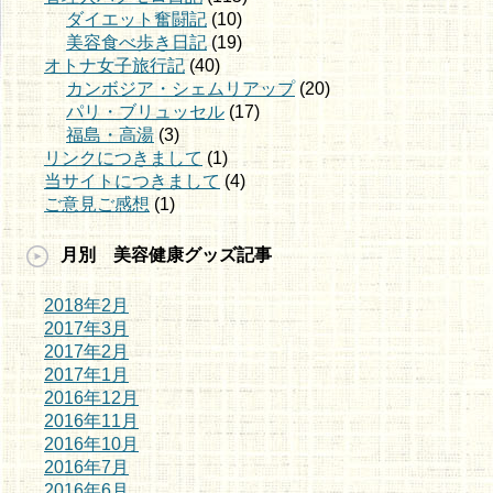
ダイエット奮闘記
(10)
美容食べ歩き日記
(19)
オトナ女子旅行記
(40)
カンボジア・シェムリアップ
(20)
パリ・ブリュッセル
(17)
福島・高湯
(3)
リンクにつきまして
(1)
当サイトにつきまして
(4)
ご意見ご感想
(1)
月別 美容健康グッズ記事
2018年2月
2017年3月
2017年2月
2017年1月
2016年12月
2016年11月
2016年10月
2016年7月
2016年6月