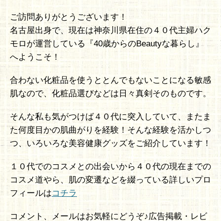
ご訪問ありがとうございます！
名古屋出身で、現在は神奈川県在住の４０代主婦ハク
モロが運営している『40歳からのBeautyな暮らし』
へようこそ！
合わない化粧品を使うととんでもないことになる敏感
肌なので、化粧品選びなどは日々真剣そのものです。
そんな私も気がつけば４０代に突入していて、またま
た何度目かの肌曲がりを経験！そんな経験を活かしつ
つ、いろいろな美容健康グッズをご紹介しています！
１０代でのコスメとの出会いから４０代の現在までの
コスメ道やら、肌の変遷などを綴っている詳しいプロ
フィールは
コチラ
コメント、メールはお気軽にどうぞ♪広告掲載・レビ