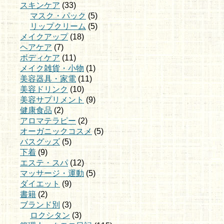
スキンケア
(33)
マスク・パック
(5)
リップクリーム
(5)
メイクアップ
(18)
ヘアケア
(7)
ボディケア
(11)
メイク雑貨・小物
(1)
美容器具・家電
(11)
美容ドリンク
(10)
美容サプリメント
(9)
健康食品
(2)
アロマテラピー
(2)
オーガニックコスメ
(5)
バスグッズ
(5)
下着
(9)
エステ・スパ
(12)
マッサージ・運動
(5)
ダイエット
(9)
書籍
(2)
ブランド別
(3)
ロクシタン
(3)