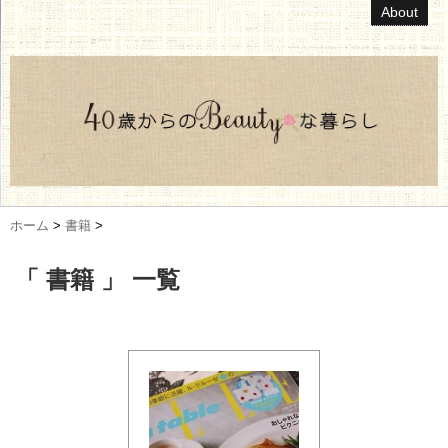
About
ホーム
>
書籍
>
「 書籍 」 一覧