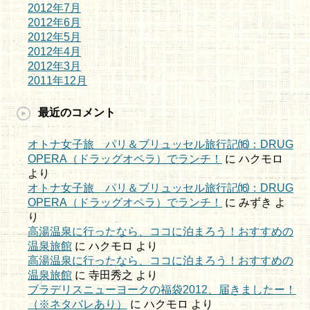
2012年7月
2012年6月
2012年5月
2012年4月
2012年3月
2011年12月
最近のコメント
オトナ女子旅 パリ＆ブリュッセル旅行記⒃：DRUG
OPERA（ドラッグオペラ）でランチ！
に
ハクモロ
より
オトナ女子旅 パリ＆ブリュッセル旅行記⒃：DRUG
OPERA（ドラッグオペラ）でランチ！
に
みずき
よ
り
高湯温泉に行ったなら、ココに泊まろう！おすすめの
温泉旅館
に
ハクモロ
より
高湯温泉に行ったなら、ココに泊まろう！おすすめの
温泉旅館
に
寺田秀之
より
ブラデリスニューヨークの福袋2012、届きましたー！
（※ネタバレあり）
に
ハクモロ
より