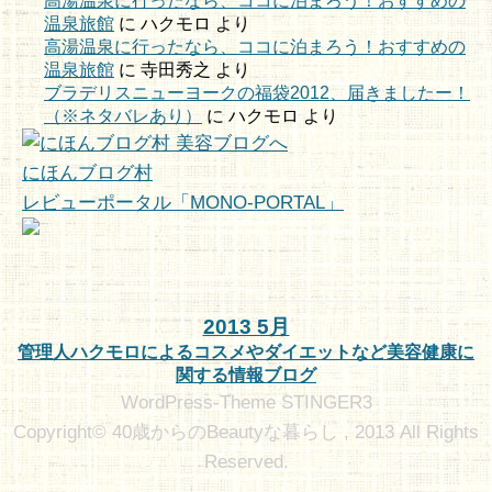
高湯温泉に行ったなら、ココに泊まろう！おすすめの
温泉旅館
に
ハクモロ
より
高湯温泉に行ったなら、ココに泊まろう！おすすめの
温泉旅館
に
寺田秀之
より
ブラデリスニューヨークの福袋2012、届きましたー！
（※ネタバレあり）
に
ハクモロ
より
にほんブログ村
レビューポータル「MONO-PORTAL」
2013 5月
管理人ハクモロによるコスメやダイエットなど美容健康に
関する情報ブログ
WordPress-Theme STINGER3
Copyright© 40歳からのBeautyな暮らし , 2013 All Rights
Reserved.