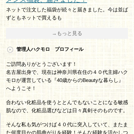
ネットで注文した福袋が続々と届きました。今は並ば
ずともネットで買えるも
→もっと見る
管理人ハクモロ プロフィール
ご訪問ありがとうございます！
名古屋出身で、現在は神奈川県在住の４０代主婦ハク
モロが運営している『40歳からのBeautyな暮らし』
へようこそ！
合わない化粧品を使うととんでもないことになる敏感
肌なので、化粧品選びなどは日々真剣そのものです。
そんな私も気がつけば４０代に突入していて、またま
た何度目かの肌曲がりを経験！そんな経験を活かしつ