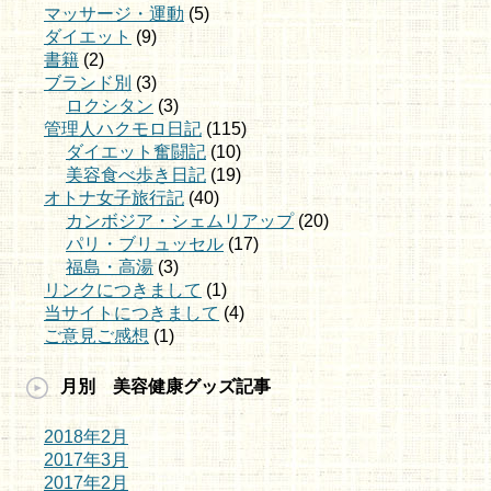
マッサージ・運動
(5)
ダイエット
(9)
書籍
(2)
ブランド別
(3)
ロクシタン
(3)
管理人ハクモロ日記
(115)
ダイエット奮闘記
(10)
美容食べ歩き日記
(19)
オトナ女子旅行記
(40)
カンボジア・シェムリアップ
(20)
パリ・ブリュッセル
(17)
福島・高湯
(3)
リンクにつきまして
(1)
当サイトにつきまして
(4)
ご意見ご感想
(1)
月別 美容健康グッズ記事
2018年2月
2017年3月
2017年2月