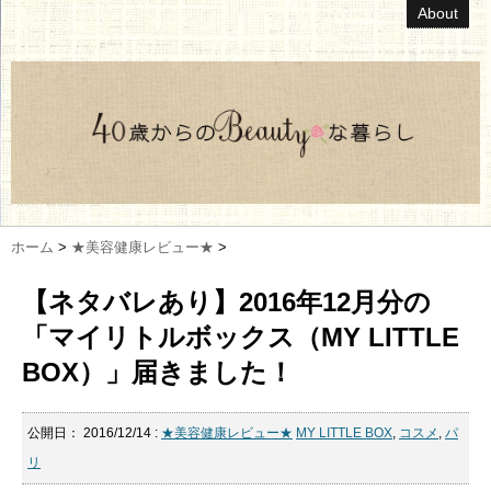
About
ホーム
>
★美容健康レビュー★
>
【ネタバレあり】2016年12月分の
「マイリトルボックス（MY LITTLE
BOX）」届きました！
公開日：
2016/12/14
:
★美容健康レビュー★
MY LITTLE BOX
,
コスメ
,
パ
リ