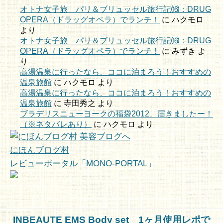
オトナ女子旅 パリ＆ブリュッセル旅行記⒃：DRUG
OPERA（ドラッグオペラ）でランチ！
に
ハクモロ
より
オトナ女子旅 パリ＆ブリュッセル旅行記⒃：DRUG
OPERA（ドラッグオペラ）でランチ！
に
みずき
よ
り
高湯温泉に行ったなら、ココに泊まろう！おすすめの
温泉旅館
に
ハクモロ
より
高湯温泉に行ったなら、ココに泊まろう！おすすめの
温泉旅館
に
寺田秀之
より
ブラデリスニューヨークの福袋2012、届きましたー！
（※ネタバレあり）
に
ハクモロ
より
にほんブログ村
レビューポータル「MONO-PORTAL」
INBEAUTE EMS Body set 1ヶ月使用レポで