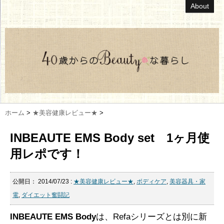
About
ホーム
>
★美容健康レビュー★
>
INBEAUTE EMS Body set 1ヶ月使
用レポです！
公開日：
2014/07/23
:
★美容健康レビュー★
,
ボディケア
,
美容器具・家
電
,
ダイエット奮闘記
INBEAUTE EMS Body
は、Refaシリーズとは別に新