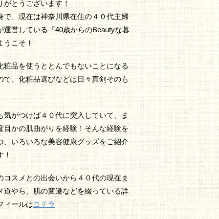
りがとうございます！
身で、現在は神奈川県在住の４０代主婦
運営している『40歳からのBeautyな暮
ようこそ！
化粧品を使うととんでもないことになる
ので、化粧品選びなどは日々真剣そのも
も気がつけば４０代に突入していて、ま
度目かの肌曲がりを経験！そんな経験を
つ、いろいろな美容健康グッズをご紹介
す！
のコスメとの出会いから４０代の現在ま
メ道やら、肌の変遷などを綴っている詳
フィールは
コチラ