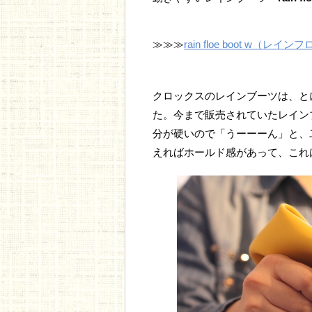
≫≫≫
rain floe boot w（
クロックスのレインブーツは、と
た。今まで販売されていたレイン
分が硬いので「うーーーん」と、
えればホールド感があって、これ