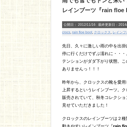
雨でも雪でもドンと来い
レインブーツ『rain flo
公開日：
2012/11/16
: 最終更新日：2014/
crocs
,
rain floe boot
,
クロックス
,
レインフ
先日、久々に激しい雨の中を出掛
停に行くだけでずぶ濡れに・・・
テンションがダダ下がり状態。こ
ありませんっ！！！
昨年から、クロックスの靴を愛用
上昇するというレインブーツ。ク
販売されていて、秋冬コレクショ
見せていただきました！
クロックスのレインブーツは２種
動きやすいレインブーツ『
rain