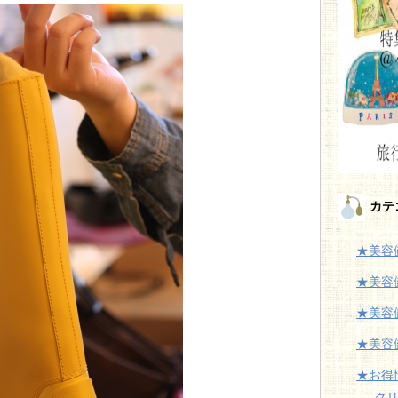
カテ
★美容
★美容
★美容
★美容
★お得
ク