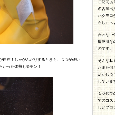
ご訪問あ
名古屋出
ハクモロが
らし』へ
合わない
敏感肌な
のです。
が自在！しゃがんだりするときも、つつが硬い
そんな私
らかった体勢も楽チン！
たまた何
活かしつ
していま
１０代で
でのコス
しいプロ