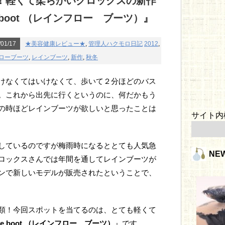
！軽くて柔らかいクロックスの新作
e boot （レインフロー ブーツ）』
01/17
★美容健康レビュー★
,
管理人ハクモロ日記
2012
,
ローブーツ
,
レインブーツ
,
新作
,
秋冬
けなくてはいけなくて、歩いて２分ほどのバス
。これから出先に行くというのに、何だかもう
の時ほどレインブーツが欲しいと思ったことは
サイト内
しているのですが梅雨時になるととても人気急
NE
ロックスさんでは年間を通してレインブーツが
ンで新しいモデルが販売されたということで、
類！今回スポットを当てるのは、とても軽くて
 floe boot （レインフロー ブーツ）
』です。