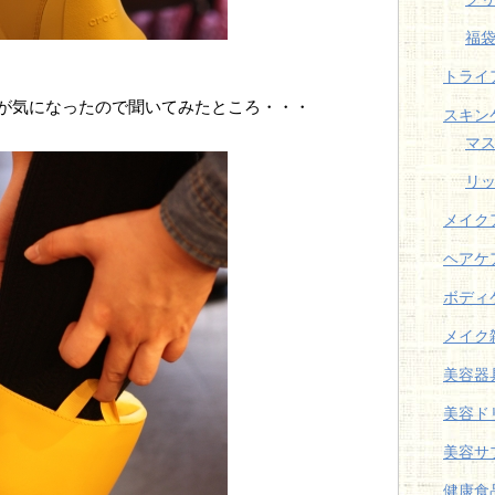
福
トライ
が気になったので聞いてみたところ・・・
スキン
マ
リ
メイク
ヘアケ
ボディ
メイク
美容器
美容ド
美容サ
健康食