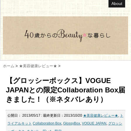
About
ホーム
>
★美容健康レビュー★
>
【グロッシーボックス】VOGUE
JAPANとの限定Collaboration Box届
きました！（※ネタバレあり）
公開日：
2013/05/17
: 最終更新日：2013/10/20
★美容健康レビュー★
,
ト
ライアルキット
Collaboration Box
,
GlossyBox
,
VOGUE JAPAN
,
グロッシ