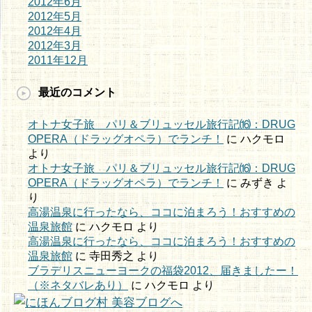
2012年6月
2012年5月
2012年4月
2012年3月
2011年12月
最近のコメント
オトナ女子旅 パリ＆ブリュッセル旅行記⒃：DRUG
OPERA（ドラッグオペラ）でランチ！
に
ハクモロ
より
オトナ女子旅 パリ＆ブリュッセル旅行記⒃：DRUG
OPERA（ドラッグオペラ）でランチ！
に
みずき
よ
り
高湯温泉に行ったなら、ココに泊まろう！おすすめの
温泉旅館
に
ハクモロ
より
高湯温泉に行ったなら、ココに泊まろう！おすすめの
温泉旅館
に
寺田秀之
より
ブラデリスニューヨークの福袋2012、届きましたー！
（※ネタバレあり）
に
ハクモロ
より