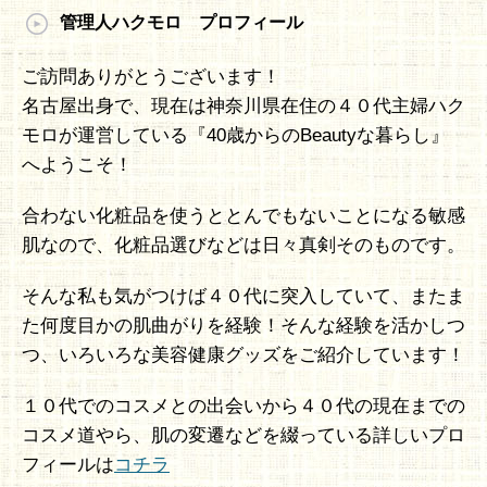
管理人ハクモロ プロフィール
ご訪問ありがとうございます！
名古屋出身で、現在は神奈川県在住の４０代主婦ハク
モロが運営している『40歳からのBeautyな暮らし』
へようこそ！
合わない化粧品を使うととんでもないことになる敏感
肌なので、化粧品選びなどは日々真剣そのものです。
そんな私も気がつけば４０代に突入していて、またま
た何度目かの肌曲がりを経験！そんな経験を活かしつ
つ、いろいろな美容健康グッズをご紹介しています！
１０代でのコスメとの出会いから４０代の現在までの
コスメ道やら、肌の変遷などを綴っている詳しいプロ
フィールは
コチラ