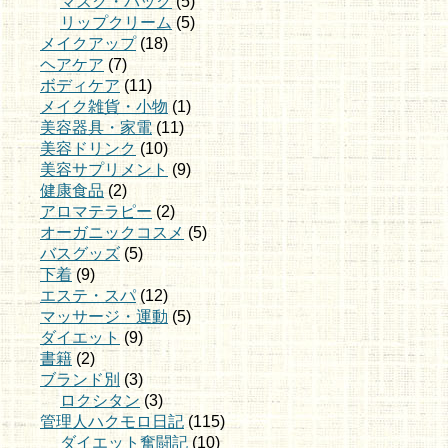
マスク・パック
(5)
リップクリーム
(5)
メイクアップ
(18)
ヘアケア
(7)
ボディケア
(11)
メイク雑貨・小物
(1)
美容器具・家電
(11)
美容ドリンク
(10)
美容サプリメント
(9)
健康食品
(2)
アロマテラピー
(2)
オーガニックコスメ
(5)
バスグッズ
(5)
下着
(9)
エステ・スパ
(12)
マッサージ・運動
(5)
ダイエット
(9)
書籍
(2)
ブランド別
(3)
ロクシタン
(3)
管理人ハクモロ日記
(115)
ダイエット奮闘記
(10)