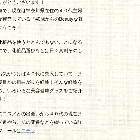
りがとうございます！
身で、現在は神奈川県在住の４０代主婦
運営している『40歳からのBeautyな暮
ようこそ！
化粧品を使うととんでもないことになる
ので、化粧品選びなどは日々真剣そのも
も気がつけば４０代に突入していて、ま
度目かの肌曲がりを経験！そんな経験を
つ、いろいろな美容健康グッズをご紹介
す！
のコスメとの出会いから４０代の現在ま
メ道やら、肌の変遷などを綴っている詳
フィールは
コチラ