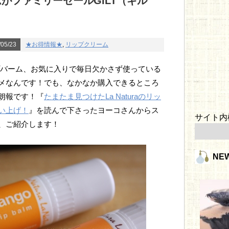
ームがファミリーセールGILT（ギル
05/23
★お得情報★
,
リップクリーム
リップバーム、お気に入りで毎日欠かさず使っている
メなんです！でも、なかなか購入できるところ
朗報です！『
たまたま見つけたLa Naturaのリッ
い上げ！
』を読んで下さったヨーコさんからス
サイト内
、ご紹介します！
NE