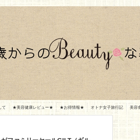
して
★美容健康レビュー★
★お得情報★
オトナ女子旅行記
美容