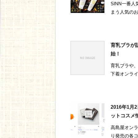
SINN一番
まう人気のお
育乳ブラが
始！
育乳ブラや
下着オンラ
2016年1
ットコスメ
高島屋オンラ
り発売の各