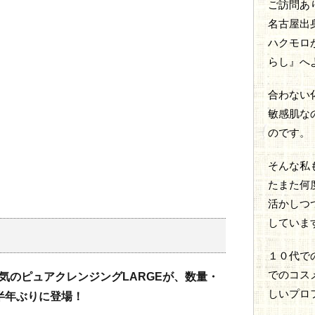
ご訪問あ
名古屋出
ハクモロが
らし』へ
合わない
敏感肌な
のです。
そんな私
たまた何
活かしつ
していま
１０代で
でのコス
人気のピュアクレンジングLARGEが、数量・
しいプロ
半年ぶりに登場！