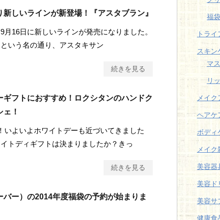
り新しいラインが新登場！『アスタブラン』
福
9月16日に新しいラインが発売になりました。
トライ
ンという名の通り、アスタキサン
スキン
マ
続きを見る
リ
ーギフトにおすすめ！ロクシタンのハンドク
メイク
シェ！
ヘアケ
！いよいよホワイトデーも近づいてきました
ボディ
ワイトディギフトは決まりましたか？きっ
メイク
美容器
続きを見る
美容ド
ーバー）の2014年度福袋の予約が始まりま
美容サ
健康食