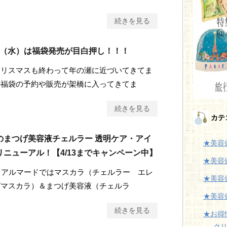
続きを見る
26（水）は福袋発売が目白押し！！！
クリスマスも終わって年の瀬に近づいてきてま
の福袋の予約や販売が架橋に入ってきてま
続きを見る
カテ
のまつげ美容液チェルラー 透明ケア・アイ
★美容
ニューアル！【4/13までキャンペーン中】
★美容
、アルマードではマスカラ（チェルラー エレ
★美容
グマスカラ）＆まつげ美容液（チェルラ
★美容
続きを見る
★お得
ク