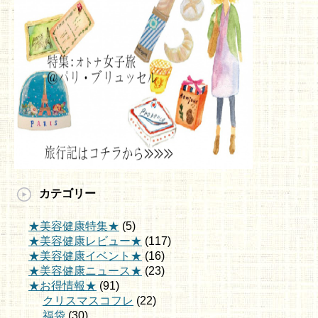
カテゴリー
★美容健康特集★
(5)
★美容健康レビュー★
(117)
★美容健康イベント★
(16)
★美容健康ニュース★
(23)
★お得情報★
(91)
クリスマスコフレ
(22)
福袋
(30)