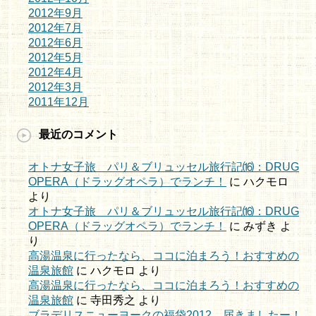
2012年9月
2012年7月
2012年6月
2012年5月
2012年4月
2012年3月
2011年12月
最近のコメント
オトナ女子旅 パリ＆ブリュッセル旅行記⒃：DRUG
OPERA（ドラッグオペラ）でランチ！
に
ハクモロ
より
オトナ女子旅 パリ＆ブリュッセル旅行記⒃：DRUG
OPERA（ドラッグオペラ）でランチ！
に
みずき
よ
り
高湯温泉に行ったなら、ココに泊まろう！おすすめの
温泉旅館
に
ハクモロ
より
高湯温泉に行ったなら、ココに泊まろう！おすすめの
温泉旅館
に
寺田秀之
より
ブラデリスニューヨークの福袋2012、届きましたー！