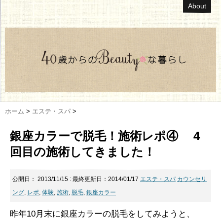
About
ホーム
>
エステ・スパ
>
銀座カラーで脱毛！施術レポ④ 4
回目の施術してきました！
公開日：
2013/11/15
: 最終更新日：2014/01/17
エステ・スパ
カウンセリ
ング
,
レポ
,
体験
,
施術
,
脱毛
,
銀座カラー
昨年10月末に銀座カラーの脱毛をしてみようと、