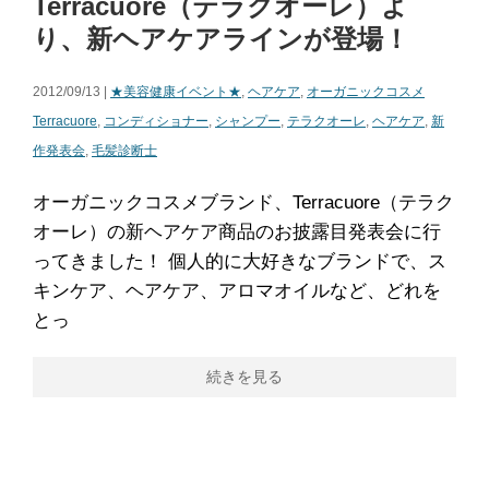
Terracuore（テラクオーレ）よ
り、新ヘアケアラインが登場！
2012/09/13 |
★美容健康イベント★
,
ヘアケア
,
オーガニックコスメ
Terracuore
,
コンディショナー
,
シャンプー
,
テラクオーレ
,
ヘアケア
,
新
作発表会
,
毛髪診断士
オーガニックコスメブランド、Terracuore（テラク
オーレ）の新ヘアケア商品のお披露目発表会に行
ってきました！ 個人的に大好きなブランドで、ス
キンケア、ヘアケア、アロマオイルなど、どれを
とっ
続きを見る