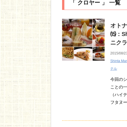
「 クロヤー 」 一覧
オト
⒂：Sh
ニクラ
2015/08/2
Shinta Man
テル
今回の
ことの
（ハイテ
フタヌ