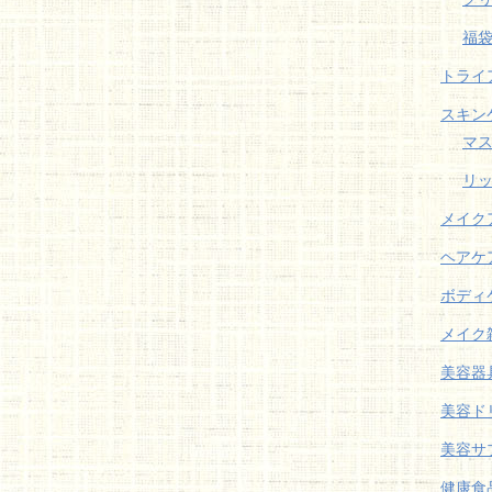
福
トライ
スキン
マ
リ
メイク
ヘアケ
ボディ
メイク
美容器
美容ド
美容サ
健康食