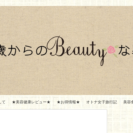
して
★美容健康レビュー★
★お得情報★
オトナ女子旅行記
美容