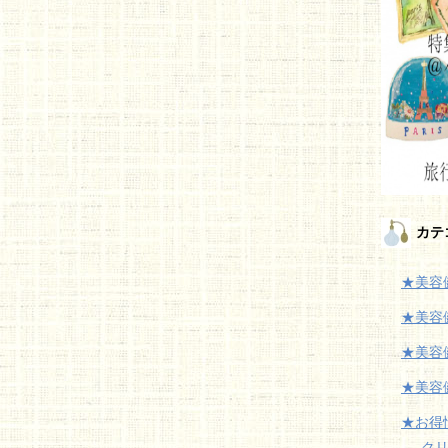
カテ
★美容
★美容
★美容
★美容
★お得
ク