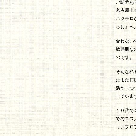
ご訪問あ
名古屋出
ハクモロが
らし』へ
合わない
敏感肌な
のです。
そんな私
たまた何
活かしつ
していま
１０代で
でのコス
しいプロ