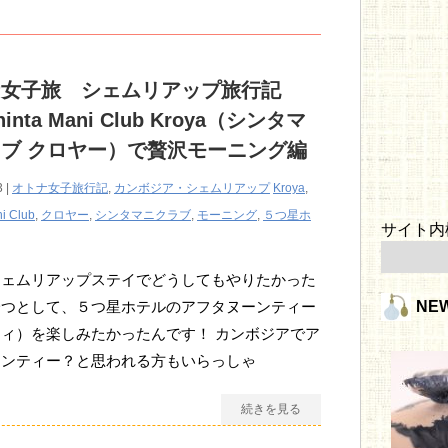
ナ女子旅 シェムリアップ旅行記
inta Mani Club Kroya（シンタマ
ブ クロヤー）で贅沢モーニング編
3 |
オトナ女子旅行記
,
カンボジア・シェムリアップ
Kroya
,
i Club
,
クロヤー
,
シンタマニクラブ
,
モーニング
,
５つ星ホ
サイト内
シェムリアップステイでどうしてもやりたかった
一つとして、５つ星ホテルのアフタヌーンティー
NE
ィ）を楽しみたかったんです！ カンボジアでア
ーンティー？と思われる方もいらっしゃ
続きを見る