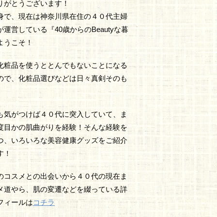
りがとうございます！
身で、現在は神奈川県在住の４０代主婦
運営している『40歳からのBeautyな暮
ようこそ！
化粧品を使うととんでもないことになる
ので、化粧品選びなどは日々真剣そのも
も気がつけば４０代に突入していて、ま
度目かの肌曲がりを経験！そんな経験を
つ、いろいろな美容健康グッズをご紹介
す！
のコスメとの出会いから４０代の現在ま
メ道やら、肌の変遷などを綴っている詳
フィールは
コチラ