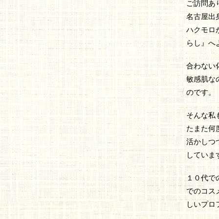
ご訪問あ
名古屋出
ハクモロが
らし』へ
合わない
敏感肌な
のです。
そんな私
たまた何
活かしつ
していま
１０代で
でのコス
しいプロ