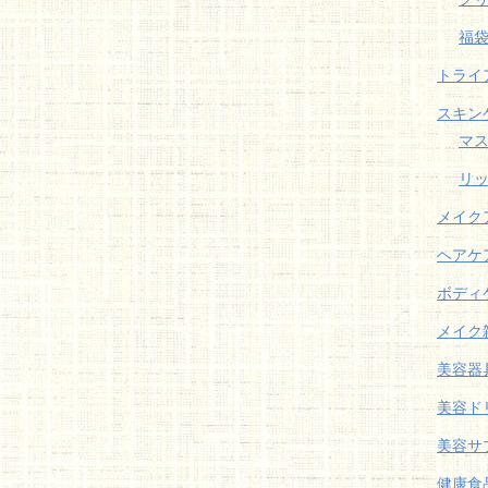
福
トライ
スキン
マ
リ
メイク
ヘアケ
ボディ
メイク
美容器
美容ド
美容サ
健康食