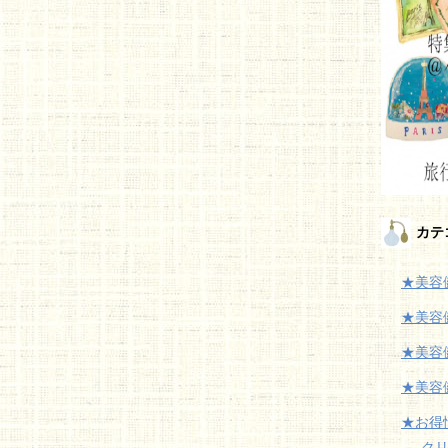
カテ
★美容
★美容
★美容
★美容
★お得
ク