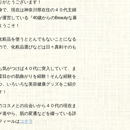
りがとうございます！
身で、現在は神奈川県在住の４０代主婦
運営している『40歳からのBeautyな暮
ようこそ！
化粧品を使うととんでもないことになる
ので、化粧品選びなどは日々真剣そのも
も気がつけば４０代に突入していて、ま
度目かの肌曲がりを経験！そんな経験を
つ、いろいろな美容健康グッズをご紹介
す！
のコスメとの出会いから４０代の現在ま
メ道やら、肌の変遷などを綴っている詳
フィールは
コチラ