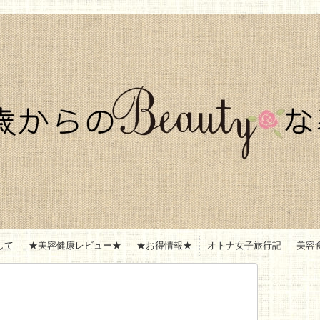
して
★美容健康レビュー★
★お得情報★
オトナ女子旅行記
美容