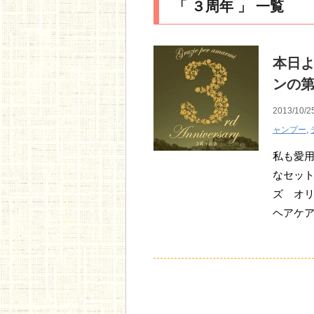
「 ３周年 」 一覧
本日よ
ンの
2013/10/2
ャンプー
,
私も愛
なセット
ズ オ
ヘアケア