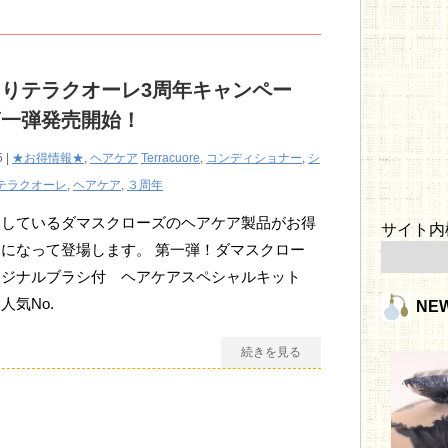
りテラクオーレ3周年キャンペー
第一弾発売開始！
5 |
★お得情報★
,
ヘアケア
Terracuore
,
コンディショナー
,
シ
テラクオーレ
,
ヘアケア
,
３周年
用しているダマスクローズのヘアケア製品がお得
サイト内
になって登場します。 第一弾！ダマスクロー
リジナルブラシ付 ヘアケアスペシャルキット
人気No.
NE
続きを見る